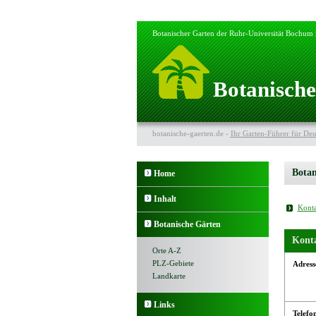
Botanischer Garten der Ruhr-Universität Bochum |
Botanische
botanische-gaerten.de -
Ihr Garten-Führer für Deu
Botan
Home
Inhalt
Konta
Botanische Gärten
Kont
Orte A-Z
PLZ-Gebiete
Adress
Landkarte
Links
Telefo