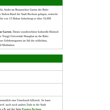
t, findet im Botanischen Garten der Ruhr-
 am Südost-Rand der Stadt Bochum gelegen, erstreckt
äche von 13 Hektar beherbergt er über 10,000
he Garten
. Dieses wunderschöne kulturelle Kleinod
r Tongji-Universität Shanghai an die Ruhr-
er Gelehrtengarten im Stil der schlichten,
d Meditation.
ermutlich eine Unterkunft hilfreich. So kann
tl. auch noch andere Ziele in der Stadt
z.B. auf der Seite
Pension Bochum