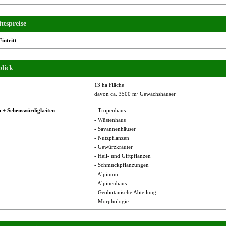
ttspreise
Eintritt
lick
13 ha Fläche
davon ca. 3500 m² Gewächshäuser
 + Sehenswürdigkeiten
- Tropenhaus
- Wüstenhaus
- Savannenhäuser
- Nutzpflanzen
- Gewürzkräuter
- Heil- und Giftpflanzen
- Schmuckpflanzungen
- Alpinum
- Alpinenhaus
- Geobotanische Abteilung
- Morphologie