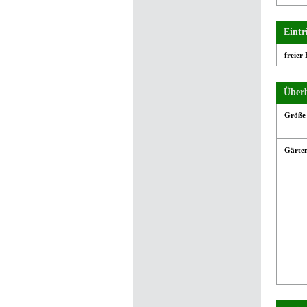
Eintri
freier 
Überb
Größe
Gärten