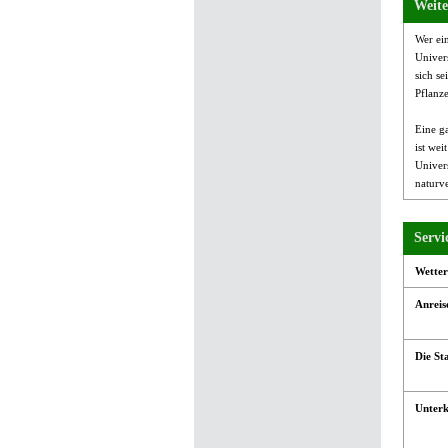
Weite
Wer ei
Univers
sich s
Pflanz
Eine g
ist we
Univers
naturv
Servi
Wetter
Anreis
Die St
Unter