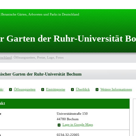
 Botanische Gärten, Arboreten und Parks in Deutschland
r Garten der Ruhr-Universität 
tschland
: Öffnungszeiten, Preise, Lage, Fotos
ischer Garten der Ruhr-Universität Bochum
kt
Öffnungszeiten
Eintrittspreise
Überblick
Weitere Informationen
akt
e
Universitätsstraße 150
44780 Bochum
Lage in Google Maps
n
0234-32-22005