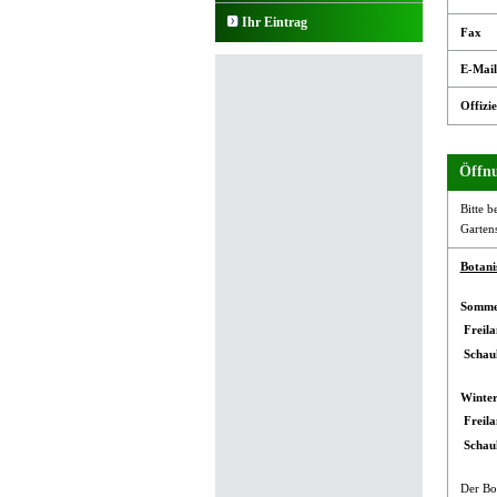
Ihr Eintrag
Fax
E-Mail
Offizie
Öffnu
Bitte b
Garten
Botani
Sommer
Freil
Schau
Winter
Freil
Schau
Der Bot