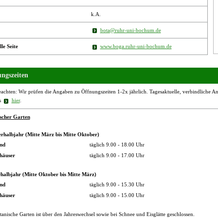
k.A.
bota@ruhr-uni-bochum.de
lle Seite
www.boga.ruhr-uni-bochum.de
ngszeiten
eachten: Wir prüfen die Angaben zu Öffnungszeiten 1-2x jährlich. Tagesaktuelle, verbindliche Ang
s
hier
.
scher Garten
halbjahr (Mitte März bis Mitte Oktober)
and
täglich 9.00 - 18.00 Uhr
häuser
täglich 9.00 - 17.00 Uhr
halbjahr (Mitte Oktober bis Mitte März)
and
täglich 9.00 - 15.30 Uhr
häuser
täglich 9.00 - 15.00 Uhr
anische Garten ist über den Jahreswechsel sowie bei Schnee und Eisglätte geschlossen.