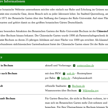
re Informationen
ne botanische Weltreise unternehmen möchte oder einfach nur Ruhe und Erholung im Grünen such
ität eine exotische Oase, deren Besuch sich zu jeder Jahreszeit lohnt. Im Stadtteil Querenburg,
eit 1971 der Botanische Garten über den Südhang des Campus der Ruhr-Universität. Auf einer Fl
enarten und gehört damit zu den größten botanischen Gärten Deutschlands.
anz besondere Attraktion des Botanischen Gartens der Ruhr-Universität Bochum ist der
Chinesisc
it über Bochum hinaus bekannt. Der Chinesische Garten wurde 1990 als Partnerschaftsgeschenk de
ität Bochum zu ihrem 25-jährigen Jubiläum auf einer Fläche von 1000 qm errichtet. Als klassisch
erbundenen südchinesischen Gartenbaukunst bietet der Chinesische Garten einen Ort der Ruhe un
ce
 in Bochum
aktuell und Vorhersage:
wetteronline.de
e nach Bochum
mit dem PKW:
web.de
- Routenplaner
per Bahn:
bahn.de
- Fahrplanauskunft
adt
offizielle Stadtseite:
Bochum.de
Wissenswertes über Bochum:
Wikipedia.org
kunft Bochum
Für Garten-Besucher, die nicht in Bochum wohnen, ist v
man sich im Botanischen Garten mehr Zeit nehmen und ev
besuchen. Für Ihre Übernachtung in Bochum können Sie 