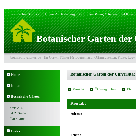
Botanischer Garten der Universität Heidelberg | Botanische Gärten, Arboreten und Parks 
Botanischer Garten der 
botanische-gaerten.de -
Ihr Garten-Führer für Deutschland
: Öffnungszeiten, Preise, Lage,
Botanischer Garten der Universität
Home
Inhalt
Kontakt
Öffnungszeiten
Eintrit
Botanische Gärten
Kontakt
Orte A-Z
PLZ-Gebiete
Adresse
Landkarte
Links
Telefon