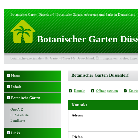
Botanischer Garten Düsseldorf | Botanische Gärten, Arboreten und Parks in Deutschland
Botanischer Garten Düss
botanische-gaerten.de -
Ihr Garten-Führer für Deutschland
: Öffnungszeiten, Preise, Lage,
Botanischer Garten Düsseldorf
Home
Inhalt
Kontakt
Öffnungszeiten
Eintrit
Botanische Gärten
Kontakt
Orte A-Z
PLZ-Gebiete
Adresse
Landkarte
Links
Telefon