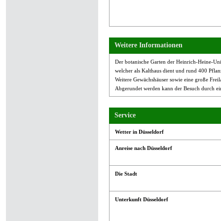
Weitere Informationen
Der botanische Garten der Heinrich-Heine-Unive
welcher als Kalthaus dient und rund 400 Pflan
Weitere Gewächshäuser sowie eine große Freil
Abgerundet werden kann der Besuch durch ein
Service
Wetter in Düsseldorf
Anreise nach Düsseldorf
Die Stadt
Unterkunft Düsseldorf