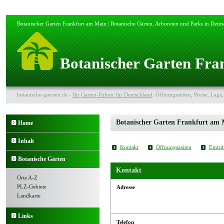
Botanischer Garten Frankfurt am Main | Botanische Gärten, Arboreten und Parks in Deut
Botanischer Garten Fra
botanische-gaerten.de -
Ihr Garten-Führer für Deutschland
: Öffnungszeiten, Preise, Lage,
Botanischer Garten Frankfurt am 
Home
Inhalt
Kontakt
Öffnungszeiten
Eintrit
Botanische Gärten
Kontakt
Orte A-Z
PLZ-Gebiete
Adresse
Landkarte
Links
Telefon