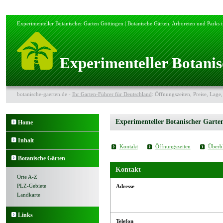
Experimenteller Botanischer Garten Göttingen | Botanische Gärten, Arboreten und Parks 
Experimenteller Botanis
botanische-gaerten.de -
Ihr Garten-Führer für Deutschland
: Öffnungszeiten, Preise, Lage,
Experimenteller Botanischer Garte
Home
Inhalt
Kontakt
Öffnungszeiten
Überb
Botanische Gärten
Kontakt
Orte A-Z
PLZ-Gebiete
Adresse
Landkarte
Links
Telefon