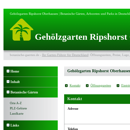
Gehölzgarten Ripshorst Oberhausen | Botanische Gärten, Arboreten und Parks in Deutsch
Gehölzgarten Ripshorst
botanische-gaerten.de -
Ihr Garten-Führer für Deutschland
: Öffnungszeiten, Preise, Lage,
Gehölzgarten Ripshorst Oberhause
Home
Inhalt
Kontakt
Öffnungszeiten
Eintrit
Botanische Gärten
Kontakt
Orte A-Z
PLZ-Gebiete
Adresse
Landkarte
Links
Telefon